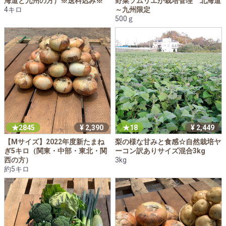
海道と九州の方）※送料込み※
野菜ソムリエが栽培管理 北海道
4キロ
～九州限定
500ｇ
2845
¥ 2,390
18
¥ 2,449
【Mサイズ】2022年度新たまね
梨の様な甘みと食感☆自然栽培ヤ
ぎ5キロ（関東・中部・東北・関
ーコン訳ありサイズ混合3kg
西の方）
3kg
約5キロ