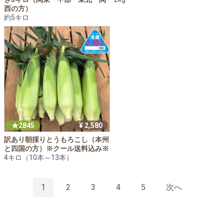
西の方）
約5キロ
2845
¥ 2,580
訳あり朝採りとうもろこし（本州
と四国の方）※クール送料込み※
4キロ（10本～13本）
1
2
3
4
5
次へ