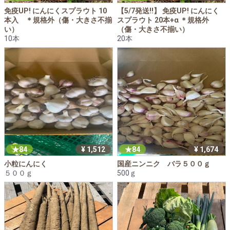
免疫UP! にんにくスプラウト 10
【5/7発送!!】 免疫UP! にんにく
本入 ＊規格外（傷・大きさ不揃
スプラウト 20本+α ＊規格外
い）
（傷・大きさ不揃い）
10本
20本
84
¥ 1,512
84
¥ 1,674
小粒にんにく
国産ニンニク バラ５００ｇ
５００ｇ
500ｇ