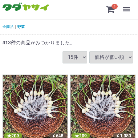
Menu
0
タダヤサイ
全商品
野菜
413
件
の商品がみつかりました。
209
¥ 648
209
¥ 1,080