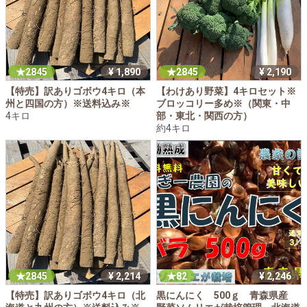
2845
¥ 1,890
2845
¥ 2,190
【特売】訳ありゴボウ4キロ（本
【わけあり野菜】4キロセット※
州と四国の方）※送料込み※
ブロッコリー多め※（関東・中
4キロ
部・東北・関西の方）
約4キロ
2845
¥ 2,214
82
¥ 2,246
【特売】訳ありゴボウ4キロ（北
黒にんにく 500ｇ 青森県産