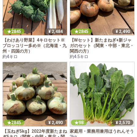
2845
¥ 2,484
2845
¥ 2,490
【わけあり野菜】4キロセット※
【Wセット】新たまねぎ+新ジャ
ブロッコリー多め※（北海道・九
ガのセット（関東・中部・東北・
州・四国の方）
関西の方）
約4キロ
約4.5キロ
2845
¥ 2,490
98
¥ 2,570
【玉ねぎ5kg】2022年度新たまね
家庭用・業務用兼用ほうれんそう
ぎ5キロ（関東・中部・東北・関
2kg